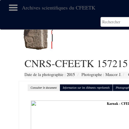
Archives scientifiques du CFEETK
CNRS-CFEETK 157215
Date de la photographie :
2015
Photographe : Maucor J.
C
Consulter le document
Information sur les éléments représentés
Photograph