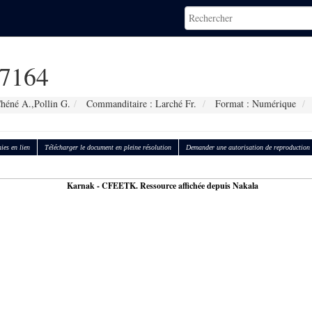
7164
héné A.,Pollin G.
Commanditaire : Larché Fr.
Format : Numérique
ies en lien
Télécharger le document en pleine résolution
Demander une autorisation de reproduction