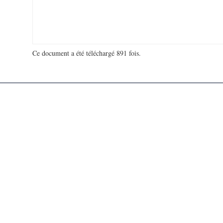
Ce document a été téléchargé 891 fois.
18 923 080 visites - 46