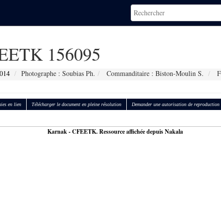
EETK 156095
014
Photographe : Soubias Ph.
Commanditaire : Biston-Moulin S.
F
ies en lien
Télécharger le document en pleine résolution
Demander une autorisation de reproduction