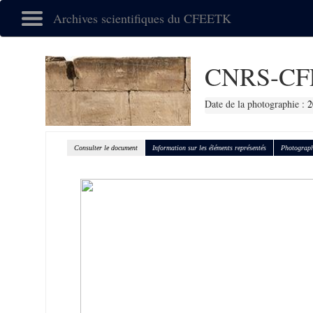
Archives scientifiques du CFEETK
CNRS-CF
Date de la photographie :
2
Consulter le document
Information sur les éléments représentés
Photograph