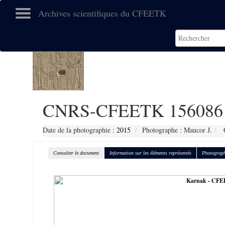
Archives scientifiques du CFEETK
CNRS-CFEETK 156086
Date de la photographie :
2015
Photographe : Maucor J.
C
Consulter le document
Information sur les éléments représentés
Photograph