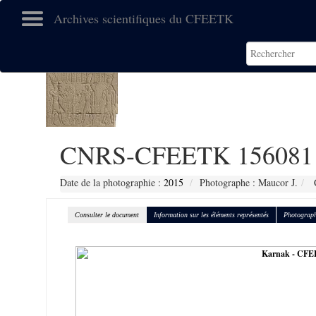
Archives scientifiques du CFEETK
CNRS-CFEETK 156081
Date de la photographie :
2015
Photographe : Maucor J.
C
Consulter le document
Information sur les éléments représentés
Photograph