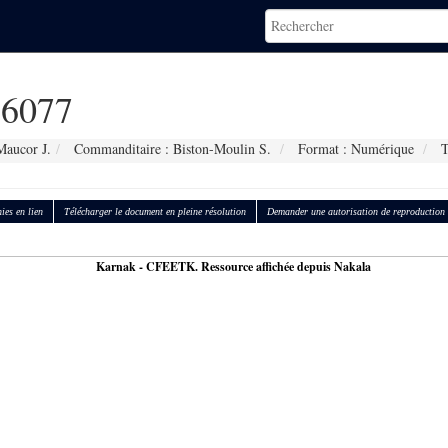
6077
Maucor J.
Commanditaire : Biston-Moulin S.
Format : Numérique
T
ies en lien
Télécharger le document en pleine résolution
Demander une autorisation de reproduction