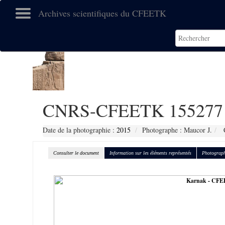
Archives scientifiques du CFEETK
CNRS-CFEETK 155277
Date de la photographie :
2015
Photographe : Maucor J.
C
Consulter le document
Information sur les éléments représentés
Photograph