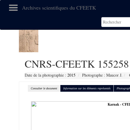
Archives scientifiques du CFEETK
CNRS-CFEETK 155258
Date de la photographie :
2015
Photographe : Maucor J.
C
Consulter le document
Information sur les éléments représentés
Photograph