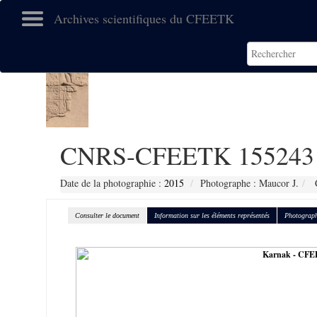
Archives scientifiques du CFEETK
CNRS-CFEETK 155243
Date de la photographie :
2015
Photographe : Maucor J.
C
Consulter le document
Information sur les éléments représentés
Photograph