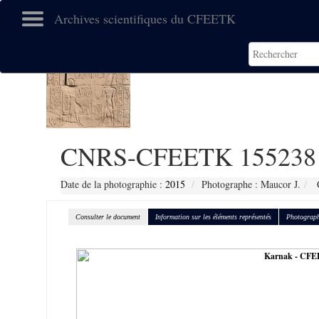
Archives scientifiques du CFEETK
CNRS-CFEETK 155238
Date de la photographie :
2015
Photographe : Maucor J.
C
Consulter le document
Information sur les éléments représentés
Photograph