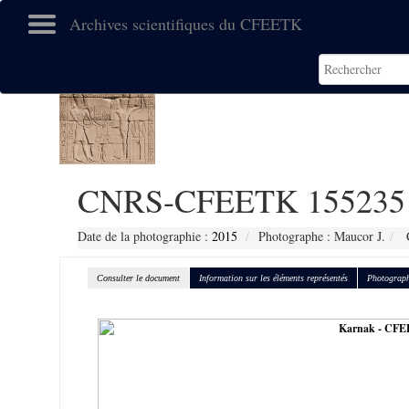
Archives scientifiques du CFEETK
CNRS-CFEETK 155235
Date de la photographie :
2015
Photographe : Maucor J.
C
Consulter le document
Information sur les éléments représentés
Photograph