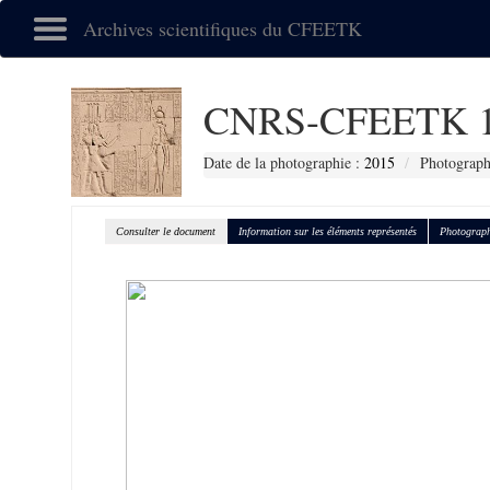
Archives scientifiques du CFEETK
CNRS-CFEETK 1
Date de la photographie :
2015
Photograph
Consulter le document
Information sur les éléments représentés
Photograph