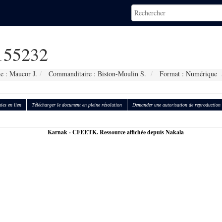
55232
e : Maucor J.
Commanditaire : Biston-Moulin S.
Format : Numérique
ies en lien
Télécharger le document en pleine résolution
Demander une autorisation de reproduction