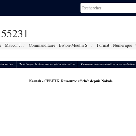
55231
 : Maucor J.
Commanditaire : Biston-Moulin S.
Format : Numérique
ies en lien
Télécharger le document en pleine résolution
Demander une autorisation de reproduction