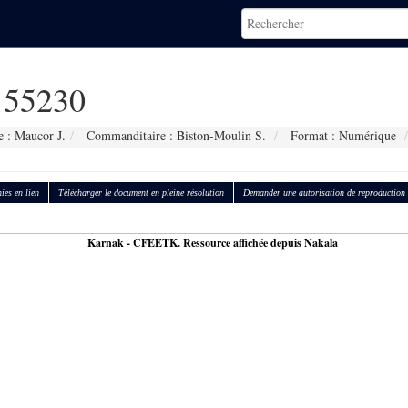
55230
 : Maucor J.
Commanditaire : Biston-Moulin S.
Format : Numérique
ies en lien
Télécharger le document en pleine résolution
Demander une autorisation de reproduction