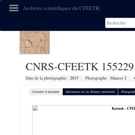
Archives scientifiques du CFEETK
CNRS-CFEETK 155229
Date de la photographie :
2015
Photographe : Maucor J.
C
Consulter le document
Information sur les éléments représentés
Photograph