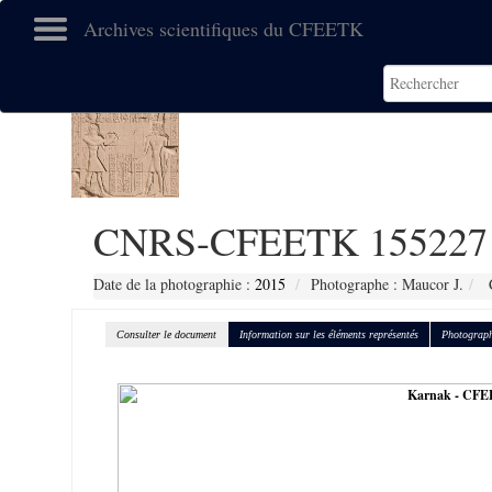
Archives scientifiques du CFEETK
CNRS-CFEETK 155227
Date de la photographie :
2015
Photographe : Maucor J.
C
Consulter le document
Information sur les éléments représentés
Photograph