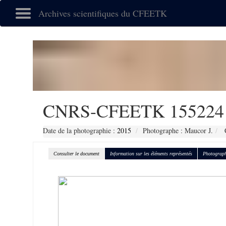
Archives scientifiques du CFEETK
CNRS-CFEETK 155224
Date de la photographie :
2015
Photographe : Maucor J.
C
Consulter le document
Information sur les éléments représentés
Photograph