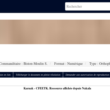
ommanditaire : Biston-Moulin S.
Format : Numérique
Type : Orthop
ies en lien
Télécharger le document en pleine résolution
Demander une autorisation de reproduction