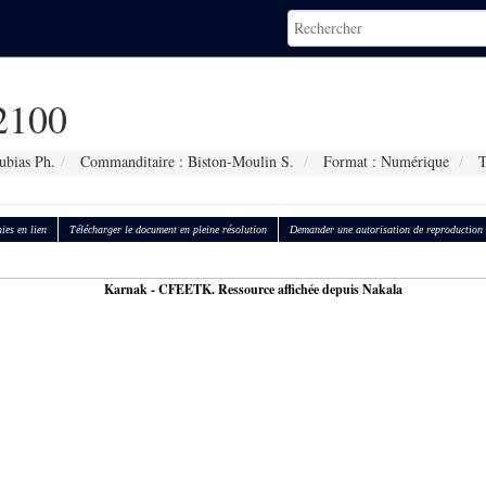
2100
ubias Ph.
Commanditaire : Biston-Moulin S.
Format : Numérique
T
ies en lien
Télécharger le document en pleine résolution
Demander une autorisation de reproduction