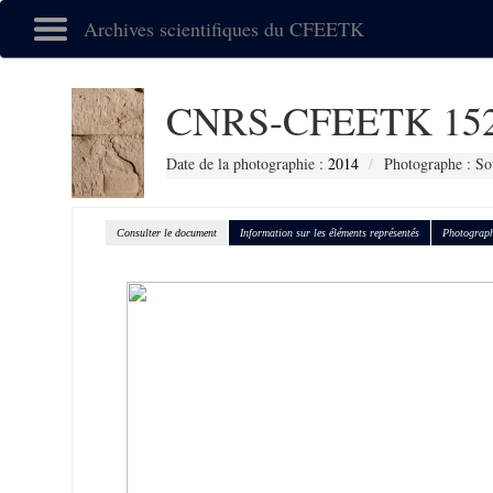
Archives scientifiques du CFEETK
CNRS-CFEETK 15
Date de la photographie :
2014
Photographe : So
Consulter le document
Information sur les éléments représentés
Photograph