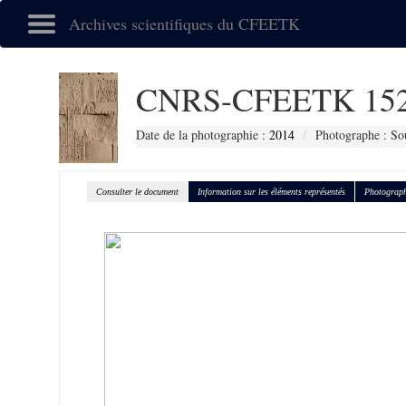
Archives scientifiques du CFEETK
CNRS-CFEETK 15
Date de la photographie :
2014
Photographe : So
Consulter le document
Information sur les éléments représentés
Photograph