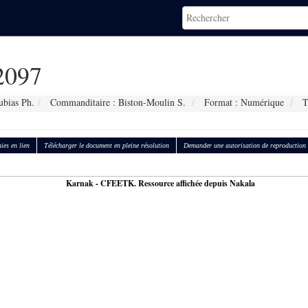
2097
ubias Ph.
Commanditaire : Biston-Moulin S.
Format : Numérique
T
ies en lien
Télécharger le document en pleine résolution
Demander une autorisation de reproduction