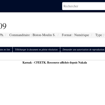
09
Ph.
Commanditaire : Biston-Moulin S.
Format : Numérique
Type : 
ies en lien
Télécharger le document en pleine résolution
Demander une autorisation de reproduction