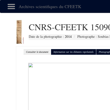
Archives scientifiques du CFEETK
CNRS-CFEETK 1509
Date de la photographie :
2014
Photographe : Soubias 
Consulter le document
Information sur les éléments représentés
Photograph