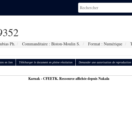
9352
ubias Ph.
Commanditaire : Biston-Moulin S.
Format : Numérique
T
ies en lien
Télécharger le document en pleine résolution
Demander une autorisation de reproduction