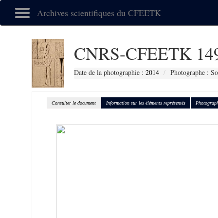
Archives scientifiques du CFEETK
CNRS-CFEETK 14
Date de la photographie :
2014
Photographe : So
Consulter le document
Information sur les éléments représentés
Photograph