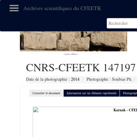
Archives scientifiques du CFEETK
CNRS-CFEETK 147197
Date de la photographie :
2014
Photographe : Soubias Ph.
Consulter le document
Information sur les éléments représentés
Photograph