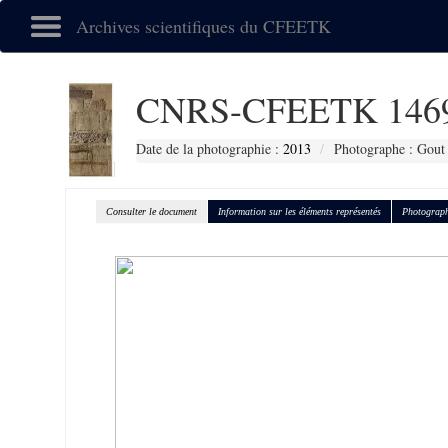
Archives scientifiques du CFEETK
CNRS-CFEETK 146
Date de la photographie :
2013
Photographe : Gout 
Consulter le document
Information sur les éléments représentés
Photograph