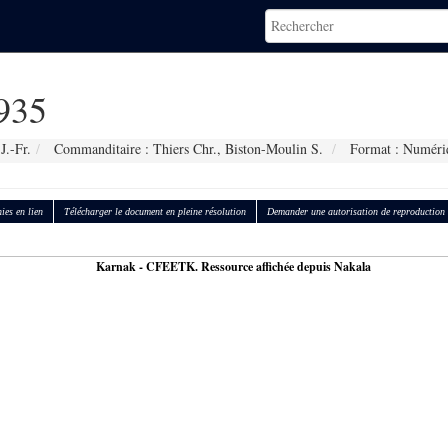
935
J.-Fr.
Commanditaire : Thiers Chr., Biston-Moulin S.
Format : Numéri
ies en lien
Télécharger le document en pleine résolution
Demander une autorisation de reproduction