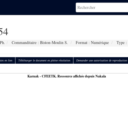
54
Ph.
Commanditaire : Biston-Moulin S.
Format : Numérique
Type : 
ies en lien
Télécharger le document en pleine résolution
Demander une autorisation de reproduction