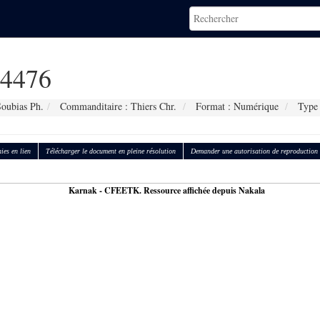
4476
Soubias Ph.
Commanditaire : Thiers Chr.
Format : Numérique
Type 
ies en lien
Télécharger le document en pleine résolution
Demander une autorisation de reproduction