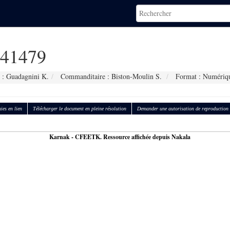
41479
 : Guadagnini K.
Commanditaire : Biston-Moulin S.
Format : Numériq
ies en lien
Télécharger le document en pleine résolution
Demander une autorisation de reproduction