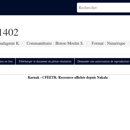
1402
uadagnini K.
Commanditaire : Biston-Moulin S.
Format : Numérique
ies en lien
Télécharger le document en pleine résolution
Demander une autorisation de reproduction