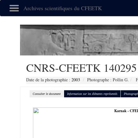
Archives scientifiques du CFEETK
CNRS-CFEETK 140295
Date de la photographie :
2003
Photographe : Pollin G.
F
Consulter le document
Information sur les éléments représentés
Photograph