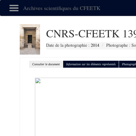
Archives scientifiques du CFEETK
CNRS-CFEETK 13
Date de la photographie :
2014
Photographe : So
Consulter le document
Information sur les éléments représentés
Photograph