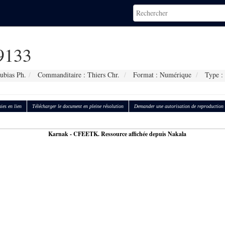
9133
ubias Ph.
Commanditaire : Thiers Chr.
Format : Numérique
Type : 
ies en lien
Télécharger le document en pleine résolution
Demander une autorisation de reproduction