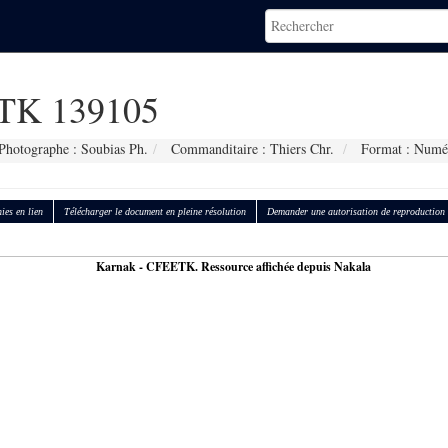
K 139105
Photographe : Soubias Ph.
Commanditaire : Thiers Chr.
Format : Numé
ies en lien
Télécharger le document en pleine résolution
Demander une autorisation de reproduction