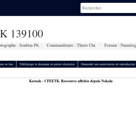
K 139100
tographe : Soubias Ph.
Commanditaire : Thiers Chr.
Format : Numériq
ies en lien
Télécharger le document en pleine résolution
Demander une autorisation de reproduction