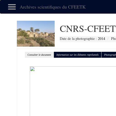
Archives scientifiques du CFEETK
CNRS-CFEET
Date de la photographie :
2014
Pho
Consulter le document
Information sur les éléments représentés
Photograph