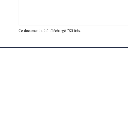
Ce document a été téléchargé 780 fois.
18 992 147 visites - 58