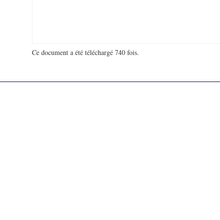
Ce document a été téléchargé 740 fois.
18 911 165 visites - 755