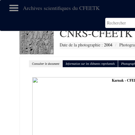
Archives scientifiques du CFEETK
CNRS-CFEETK 
Date de la photographie :
2004
Photogra
Consulter le document
Information sur les éléments représentés
Photograph