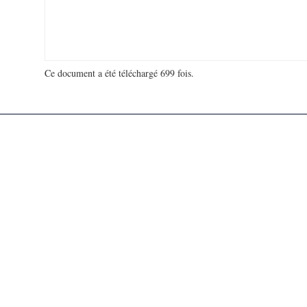
Ce document a été téléchargé 699 fois.
18 918 517 visites - 7