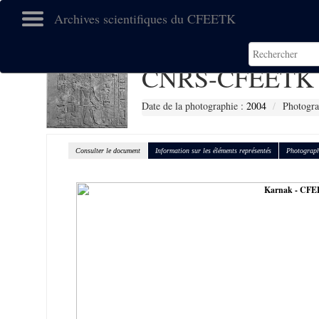
Archives scientifiques du CFEETK
CNRS-CFEETK 
Date de la photographie :
2004
Photogra
Consulter le document
Information sur les éléments représentés
Photograph