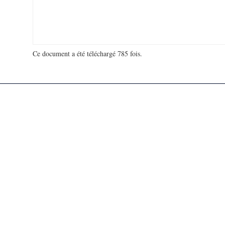
Ce document a été téléchargé 785 fois.
18 965 460 visites - 286