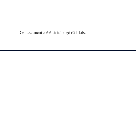
Ce document a été téléchargé 651 fois.
18 914 365 visites - 107