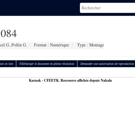
084
cel G.,Pollin G.
Format : Numérique
Type : Montage
ies en lien
Télécharger le document en pleine résolution
Demander une autorisation de reproduction