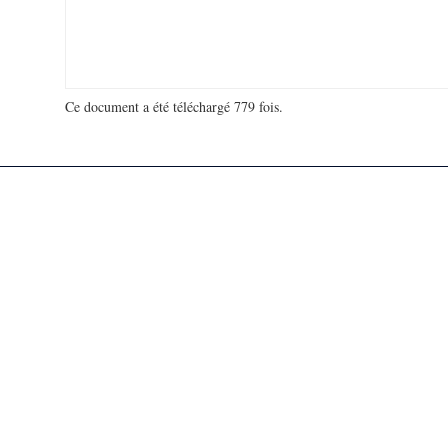
Ce document a été téléchargé 779 fois.
18 913 206 visites - 95