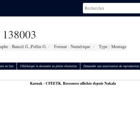
138003
aphe : Bancel G.,Pollin G.
Format : Numérique
Type : Montage
ies en lien
Télécharger le document en pleine résolution
Demander une autorisation de reproduction