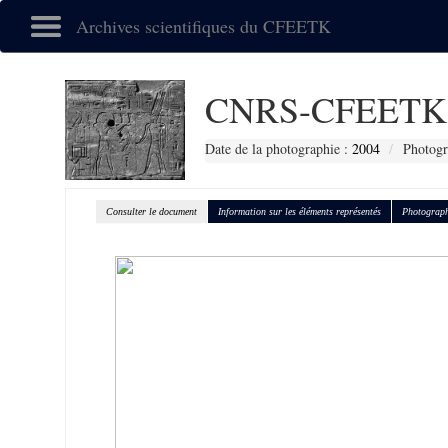
Archives scientifiques du CFEETK
CNRS-CFEETK 
Date de la photographie :
2004
Photogr
Consulter le document
Information sur les éléments représentés
Photograph