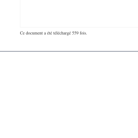
Ce document a été téléchargé 559 fois.
18 930 408 visites - 119