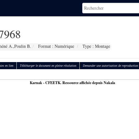
7968
héné A.,Poulin B.
Format : Numérique
Type : Montage
ies en lien
Télécharger le document en pleine résolution
Demander une autorisation de reproduction