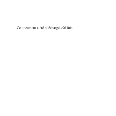
Ce document a été téléchargé 496 fois.
18 980 826 visites - 124