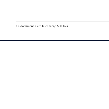
Ce document a été téléchargé 630 fois.
18 972 982 visites - 45