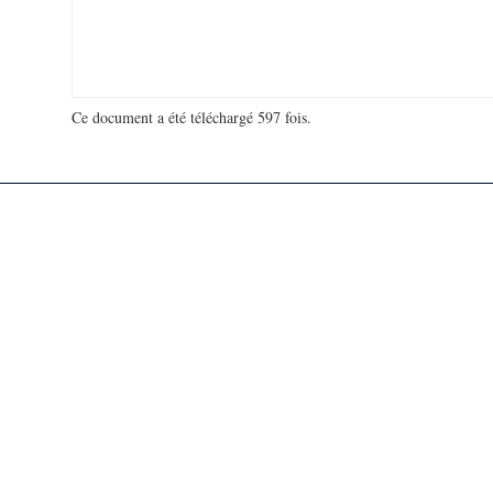
Ce document a été téléchargé 597 fois.
18 928 531 visites - 100