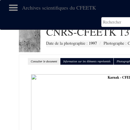
Archives scientifiques du CFEETK
CNRS-CFEETK 13
Date de la photographie :
1997
Photographe : 
Consulter le document
Information sur les éléments représentés
Photograph