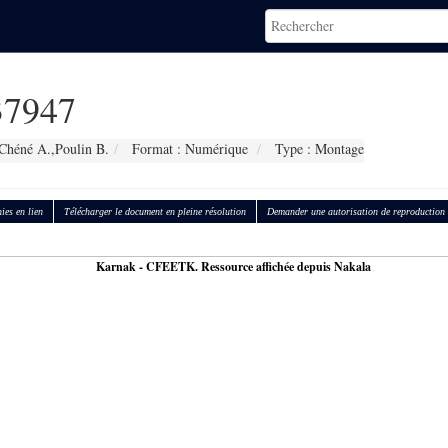
7947
Chéné A.,Poulin B.
Format : Numérique
Type : Montage
ies en lien
Télécharger le document en pleine résolution
Demander une autorisation de reproduction