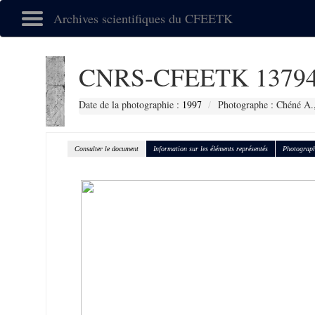
Archives scientifiques du CFEETK
CNRS-CFEETK 1379
Date de la photographie :
1997
Photographe : Chéné A.
Consulter le document
Information sur les éléments représentés
Photograph