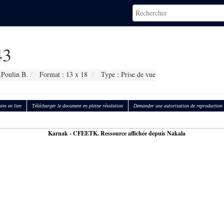
43
,Poulin B.
Format : 13 x 18
Type : Prise de vue
ies en lien
Télécharger le document en pleine résolution
Demander une autorisation de reproduction