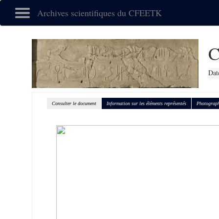
Archives scientifiques du CFEETK
C
Dat
Consulter le document
Information sur les éléments représentés
Photograph