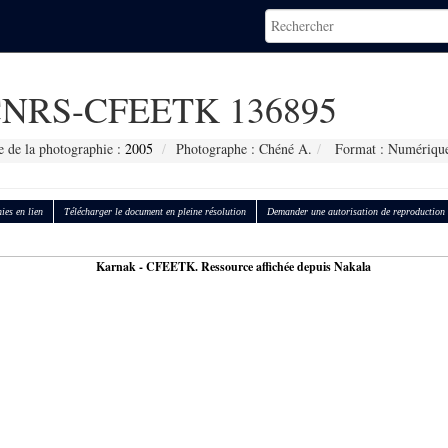
NRS-CFEETK 136895
e de la photographie :
2005
Photographe : Chéné A.
Format : Numériqu
ies en lien
Télécharger le document en pleine résolution
Demander une autorisation de reproduction