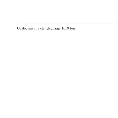
Ce document a été téléchargé 1059 fois.
18 965 885 visites - 290