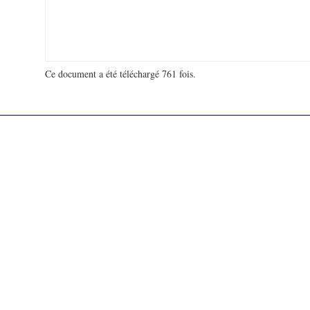
Ce document a été téléchargé 761 fois.
18 941 788 visites - 485